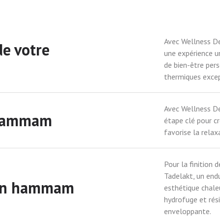
Avec Wellness De
de votre
une expérience u
de bien-être per
thermiques excep
Avec Wellness De
n hammam
étape clé pour c
favorise la relax
Pour la finition
Tadelakt, un end
 son hammam
esthétique chale
hydrofuge et rés
enveloppante.