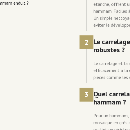
ammam enduit ?
étanche, offrent u
hammam. Faciles à 
Un simple nettoyag
éviter le développ
Le carrelag
2
robustes ?
Le carrelage et la
efficacement à la c
pièces comme les sa
Quel carrel
3
hammam ?
Pour un hammam, il
mosaïque en grès c
matériaux résisten