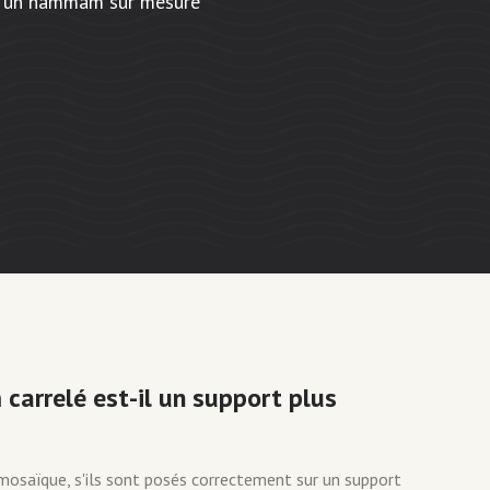
ur un hammam sur mesure
arrelé est-il un support plus
 mosaïque, s'ils sont posés correctement sur un support