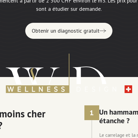
mmencent à partir de 2 500 CHF environ le m3. Les prix po
sont a étudier sur demande.
Obtenir un diagnostic gratuit
 moins cher
Un hammam c
1
étanche ?
?
Le carrelage et la