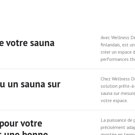
Avec Wellness De
e votre sauna
finlandais, est u
créer un espace d
performances th
Chez Wellness De
ou un sauna sur
solution prête-à-
sauna sur mesure
votre espace.
pour votre
La puissance de p
précisément adap
ir une bonne
montée en tempér