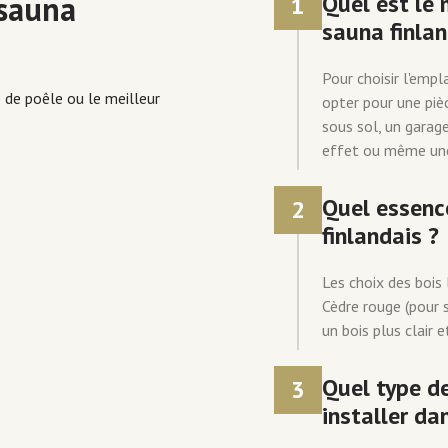
 sauna
Quel est le
1
sauna finlan
Pour choisir l'empl
e de poêle ou le meilleur
opter pour une piè
sous sol, un garag
effet ou même une 
Quel essence
2
finlandais ?
Les choix des bois 
Cèdre rouge (pour s
un bois plus clair e
Quel type de
3
installer da