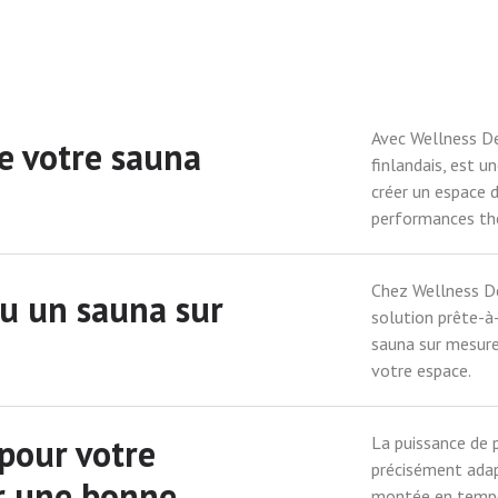
Avec Wellness De
e votre sauna
finlandais, est u
créer un espace d
performances th
Chez Wellness De
ou un sauna sur
solution prête-à-
sauna sur mesure
votre espace.
pour votre
La puissance de p
précisément adap
ir une bonne
montée en tempér