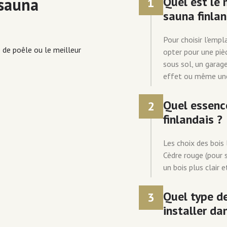
 sauna
Quel est le
1
sauna finlan
Pour choisir l'empl
e de poêle ou le meilleur
opter pour une piè
sous sol, un garag
effet ou même une 
Quel essence
2
finlandais ?
Les choix des bois 
Cèdre rouge (pour s
un bois plus clair e
Quel type de
3
installer da