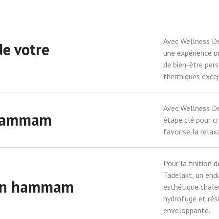
Avec Wellness De
de votre
une expérience u
de bien-être per
thermiques excep
Avec Wellness De
n hammam
étape clé pour c
favorise la relax
Pour la finition
Tadelakt, un end
 son hammam
esthétique chale
hydrofuge et rés
enveloppante.