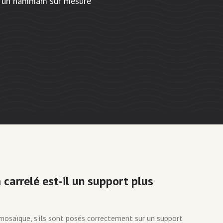
ur un hammam sur mesure
arrelé est-il un support plus
 mosaïque, s'ils sont posés correctement sur un support