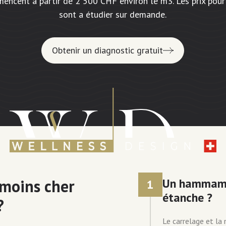
mmencent à partir de 2 500 CHF environ le m3. Les prix po
sont a étudier sur demande.
Obtenir un diagnostic gratuit
 moins cher
Un hammam c
1
étanche ?
?
Le carrelage et la