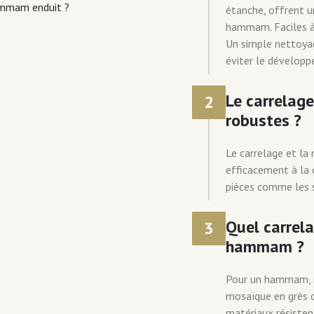
ammam enduit ?
étanche, offrent u
hammam. Faciles à 
Un simple nettoyag
éviter le développ
Le carrelag
2
robustes ?
Le carrelage et la
efficacement à la c
pièces comme les sa
Quel carrel
3
hammam ?
Pour un hammam, il
mosaïque en grès c
matériaux résisten