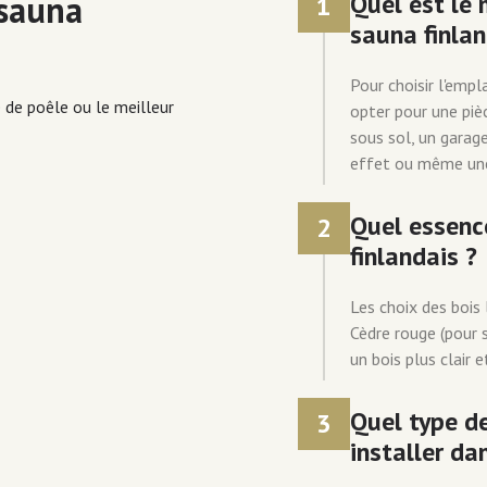
 sauna
Quel est le
1
sauna finlan
Pour choisir l'empl
e de poêle ou le meilleur
opter pour une piè
sous sol, un garag
effet ou même une 
Quel essence
2
finlandais ?
Les choix des bois 
Cèdre rouge (pour s
un bois plus clair e
Quel type de
3
installer da