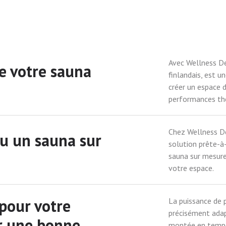
Avec Wellness De
e votre sauna
finlandais, est u
créer un espace d
performances th
Chez Wellness De
ou un sauna sur
solution prête-à-
sauna sur mesure
votre espace.
pour votre
La puissance de p
précisément adap
ir une bonne
montée en tempér