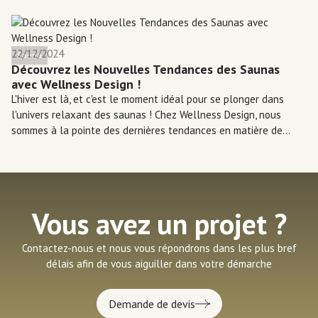
22/12/2024
Sauna
Découvrez les Nouvelles Tendances des Saunas
avec Wellness Design !
L'hiver est là, et c'est le moment idéal pour se plonger dans
l'univers relaxant des saunas ! Chez Wellness Design, nous
sommes à la pointe des dernières tendances en matière de
bien-être, et nous sommes ravis de vous présenter ce qui fait
vibrer le secteur cette saison.
Vous avez un projet ?
Contactez-nous et nous vous répondrons dans les plus bref
délais afin de vous aiguiller dans votre démarche
Demande de devis