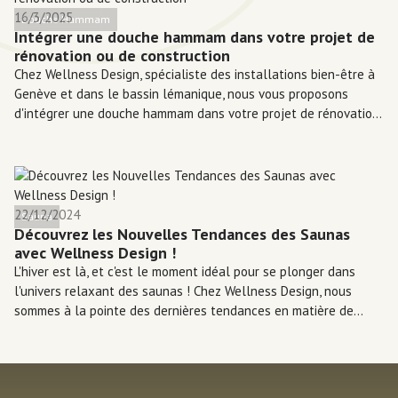
16/3/2025
Douche Hammam
Intégrer une douche hammam dans votre projet de
rénovation ou de construction
Chez Wellness Design, spécialiste des installations bien-être à
Genève et dans le bassin lémanique, nous vous proposons
d'intégrer une douche hammam dans votre projet de rénovation
ou de construction.
22/12/2024
Sauna
Découvrez les Nouvelles Tendances des Saunas
avec Wellness Design !
L'hiver est là, et c'est le moment idéal pour se plonger dans
l'univers relaxant des saunas ! Chez Wellness Design, nous
sommes à la pointe des dernières tendances en matière de
bien-être, et nous sommes ravis de vous présenter ce qui fait
vibrer le secteur cette saison.